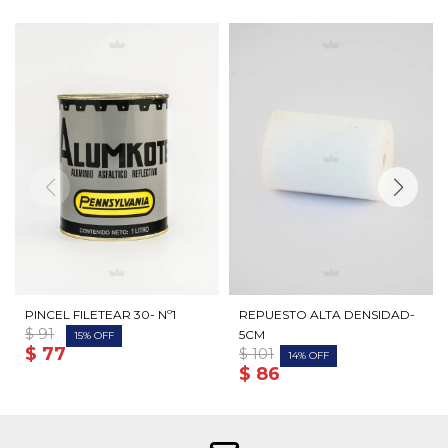
PINCEL FILETEAR 30- Nº1
REPUESTO ALTA DENSIDAD-
$
91
5CM
15
$
77
$
101
14
$
86