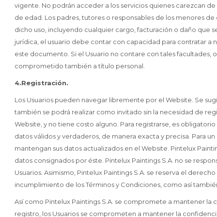
vigente. No podrán acceder a los servicios quienes carezcan de e
de edad. Los padres, tutores o responsables de los menores de 
dicho uso, incluyendo cualquier cargo, facturación o daño que s
jurídica, el usuario debe contar con capacidad para contratar a 
este documento. Si el Usuario no contare con tales facultades, 
comprometido también a título personal.
4.Registración.
Los Usuarios pueden navegar libremente por el Website. Se sugi
también se podrá realizar como invitado sin la necesidad de regis
Website, y no tiene costo alguno. Para registrarse, es obligator
datos válidos y verdaderos, de manera exacta y precisa. Para un
mantengan sus datos actualizados en el Website. Pintelux Painting
datos consignados por éste. Pintelux Paintings S.A. no se respons
Usuarios. Asimismo, Pintelux Paintings S.A. se reserva el derech
incumplimiento de los Términos y Condiciones, como así también
Así como Pintelux Paintings S.A. se compromete a mantener la co
registro, los Usuarios se comprometen a mantener la confidenc