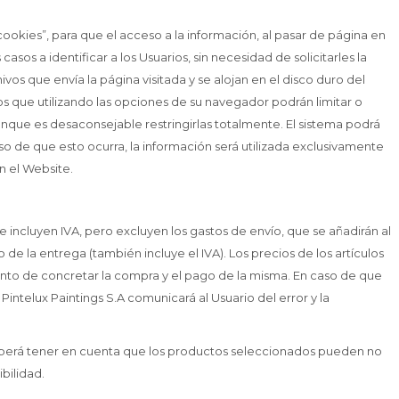
ookies”, para que el acceso a la información, al pasar de página en
sos a identificar a los Usuarios, sin necesidad de solicitarles la
os que envía la página visitada y se alojan en el disco duro del
 que utilizando las opciones de su navegador podrán limitar o
aunque es desaconsejable restringirlas totalmente. El sistema podrá
so de que esto ocurra, la información será utilizada exclusivamente
n el Website.
e incluyen IVA, pero excluyen los gastos de envío, que se añadirán al
de la entrega (también incluye el IVA). Los precios de los artículos
mento de concretar la compra y el pago de la misma. En caso de que
Pintelux Paintings S.A comunicará al Usuario del error y la
deberá tener en cuenta que los productos seleccionados pueden no
bilidad.