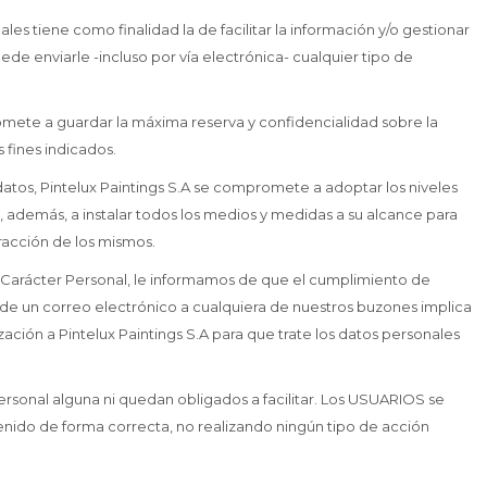
es tiene como finalidad la de facilitar la información y/o gestionar
puede enviarle -incluso por vía electrónica- cualquier tipo de
romete a guardar la máxima reserva y confidencialidad sobre la
s fines indicados.
atos, Pintelux Paintings S.A se compromete a adoptar los niveles
y, además, a instalar todos los medios y medidas a su alcance para
tracción de los mismos.
 Carácter Personal, le informamos de que el cumplimiento de
ón de un correo electrónico a cualquiera de nuestros buzones implica
zación a Pintelux Paintings S.A para que trate los datos personales
n personal alguna ni quedan obligados a facilitar. Los USUARIOS se
tenido de forma correcta, no realizando ningún tipo de acción