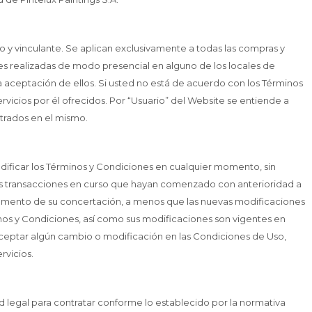
o y vinculante. Se aplican exclusivamente a todas las compras y
nes realizadas de modo presencial en alguno de los locales de
 la aceptación de ellos. Si usted no está de acuerdo con los Términos
ervicios por él ofrecidos. Por “Usuario” del Website se entiende a
strados en el mismo.
o modificar los Términos y Condiciones en cualquier momento, sin
las transacciones en curso que hayan comenzado con anterioridad a
 momento de su concertación, a menos que las nuevas modificaciones
nos y Condiciones, así como sus modificaciones son vigentes en
aceptar algún cambio o modificación en las Condiciones de Uso,
rvicios.
ad legal para contratar conforme lo establecido por la normativa