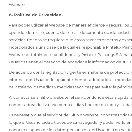
Website.
6. Política de Privacidad.
Para poder utilizar el Website de manera eficiente y segura, los 
apellido, domicilio, cuenta de e-mail, documento de identidad, fe
servicios. Por eso se requiere que éstos sean verdaderos y exac
incorporados a una base de la cual es responsable Pintelux Painti
Website es totalmente confidencial y Pintelux Paintings S.A. har
Usuarios tienen el derecho de acceder a la información de su C
De acuerdo con la legislación vigente en materia de protección d
informa a los Usuarios lo siguiente: hemos adoptado las medidas
ha instalado los medios y medidas técnicas para evitar la pérdid
Al conectarse al Sitio o website, el servidor donde está alojada
computadora del Usuario como el día y hora de entrada y salida
Es necesario que el servidor del Sitio o website, conozca todos
lo que el Usuario pida a través de su navegador y poder verlo en 
conocer ninguno de los datos personales del Usuario si no ha sid