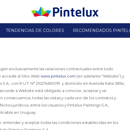
TENDENCIAS DE COLORES
RECOMENDADOS PINTEL
rigen exclusivamente las relaciones contractuales entre todo
e accede al Sitio Web
www.pintelux.com
(en adelante "Website”) y
 S.A., con R.U.T. N° 210274610019 y domicilio en Avenida Italia 3854,
 accede a Website está obligado a conocer, aceptar y se
consecuencia, todas las visitas y cada uno de los contratos y
ctos jurídicos, entre los Usuarios y Pintelux Paintings S.A.,
plicable en Uruguay.
, entender y aceptar todas las condiciones establecidas en los
 de Pintelux Paintings S.A.