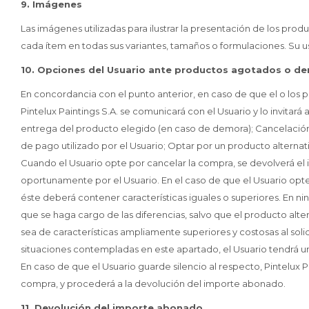
9. Imágenes
Las imágenes utilizadas para ilustrar la presentación de los p
cada ítem en todas sus variantes, tamaños o formulaciones. Su uso
10. Opciones del Usuario ante productos agotados o d
En concordancia con el punto anterior, en caso de que el o lo
Pintelux Paintings S.A. se comunicará con el Usuario y lo invitará
entrega del producto elegido (en caso de demora); Cancelación
de pago utilizado por el Usuario; Optar por un producto alternativ
Cuando el Usuario opte por cancelar la compra, se devolverá e
oportunamente por el Usuario. En el caso de que el Usuario opte 
éste deberá contener características iguales o superiores. En n
que se haga cargo de las diferencias, salvo que el producto alter
sea de características ampliamente superiores y costosas al soli
situaciones contempladas en este apartado, el Usuario tendrá un
En caso de que el Usuario guarde silencio al respecto, Pintelux 
compra, y procederá a la devolución del importe abonado.
11. Devolución del importe abonado.