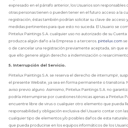
expresado en el párrafo anterior, los Usuarios son responsables
otras personas tienen o pueden tener en el futuro acceso a la 
registración, éstas también podrían solicitar su clave de acceso 
medidas pertinentes para que esto no suceda. El Usuario se co
Pintelux Paintings S.A. cualquier uso no autorizado de su Cuent
produzca algún daño a la Empresa o a terceros.
pintelux.com
se 
o de cancelar una registración previamente aceptada, sin que es
que ello genere algún derecho a indemnización o resarcimiento 
5. Interrupción del Servicio.
Pintelux Paintings S.A. se reserva el derecho de interrumpir, su
el presente Website, ya sea en forma permanente o transitoria. N
aviso previo alguno. Asimismo, Pintelux Paintings S.A. no garant
podría interrumpirse por cuestiones técnicas ajenas a Pintelux Pa
encuentre libre de virus o cualquier otro elemento que pueda ll
responsabilidad y obligación exclusiva del Usuario contar con la
cualquier tipo de elementos y/o posibles daños de esta naturalez
que pueda producirse en los equipos informáticos de los Usuar