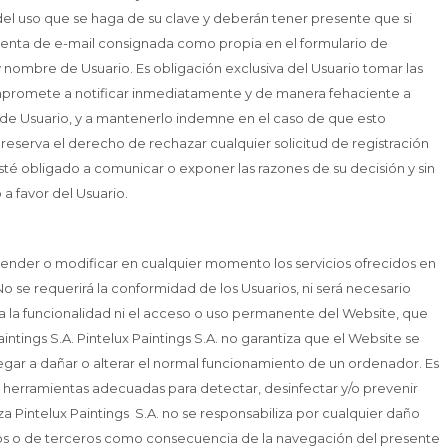
 del uso que se haga de su clave y deberán tener presente que si
cuenta de e-mail consignada como propia en el formulario de
y nombre de Usuario. Es obligación exclusiva del Usuario tomar las
mpromete a notificar inmediatamente y de manera fehaciente a
a de Usuario, y a mantenerlo indemne en el caso de que esto
reserva el derecho de rechazar cualquier solicitud de registración
té obligado a comunicar o exponer las razones de su decisión y sin
a favor del Usuario.
spender o modificar en cualquier momento los servicios ofrecidos en
o se requerirá la conformidad de los Usuarios, ni será necesario
iza la funcionalidad ni el acceso o uso permanente del Website, que
intings S.A. Pintelux Paintings S.A. no garantiza que el Website se
egar a dañar o alterar el normal funcionamiento de un ordenador. Es
s herramientas adecuadas para detectar, desinfectar y/o prevenir
a Pintelux Paintings S.A. no se responsabiliza por cualquier daño
ios o de terceros como consecuencia de la navegación del presente