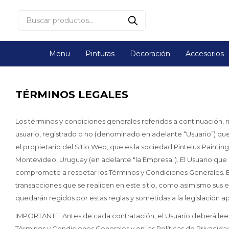
Menu
Pinturas
Decoración
Accesorios
TÉRMINOS LEGALES
Los términos y condiciones generales referidos a continuación, 
usuario, registrado o no (denominado en adelante “Usuario”) qu
el propietario del Sitio Web, que es la sociedad Pintelux Paintings
Montevideo, Uruguay (en adelante "la Empresa"). El Usuario que
compromete a respetar los Términos y Condiciones Generales. En 
transacciones que se realicen en este sitio, como asimismo sus efe
quedarán regidos por estas reglas y sometidas a la legislación a
IMPORTANTE: Antes de cada contratación, el Usuario deberá leer
Términos y Condiciones Generales y en las Políticas de Privacidad