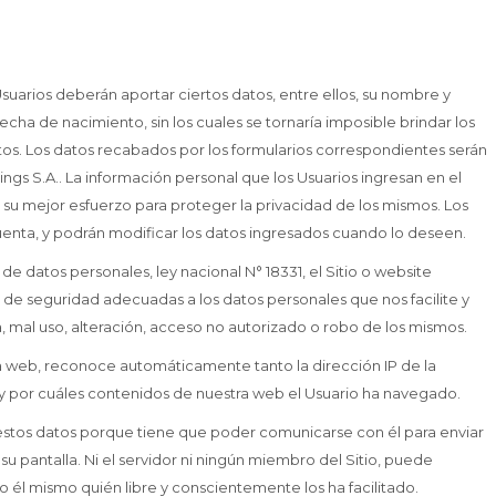
Usuarios deberán aportar ciertos datos, entre ellos, su nombre y
cha de nacimiento, sin los cuales se tornaría imposible brindar los
tos. Los datos recabados por los formularios correspondientes serán
ngs S.A.. La información personal que los Usuarios ingresan en el
á su mejor esfuerzo para proteger la privacidad de los mismos. Los
uenta, y podrán modificar los datos ingresados cuando lo deseen.
e datos personales, ley nacional N° 18331, el Sitio o website
 de seguridad adecuadas a los datos personales que nos facilite y
a, mal uso, alteración, acceso no autorizado o robo de los mismos.
 la web, reconoce automáticamente tanto la dirección IP de la
 y por cuáles contenidos de nuestra web el Usuario ha navegado.
 estos datos porque tiene que poder comunicarse con él para enviar
su pantalla. Ni el servidor ni ningún miembro del Sitio, puede
o él mismo quién libre y conscientemente los ha facilitado.