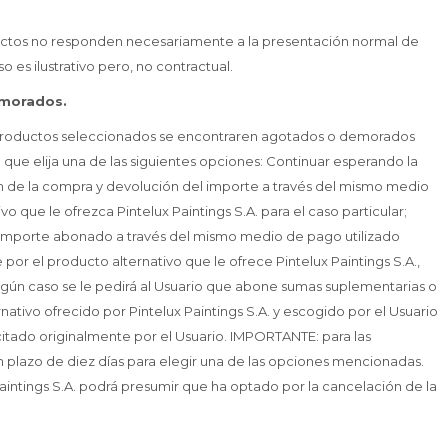
roductos no responden necesariamente a la presentación normal de
 es ilustrativo pero, no contractual.
emorados.
s productos seleccionados se encontraren agotados o demorados
 a que elija una de las siguientes opciones: Continuar esperando la
 de la compra y devolución del importe a través del mismo medio
o que le ofrezca Pintelux Paintings S.A. para el caso particular;
l importe abonado a través del mismo medio de pago utilizado
por el producto alternativo que le ofrece Pintelux Paintings S.A.,
ingún caso se le pedirá al Usuario que abone sumas suplementarias o
nativo ofrecido por Pintelux Paintings S.A. y escogido por el Usuario
citado originalmente por el Usuario. IMPORTANTE: para las
 plazo de diez días para elegir una de las opciones mencionadas.
Paintings S.A. podrá presumir que ha optado por la cancelación de la