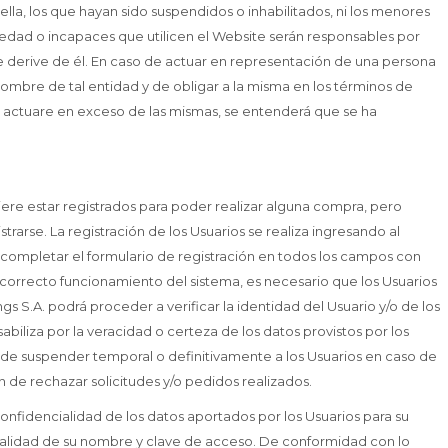
lla, los que hayan sido suspendidos o inhabilitados, ni los menores
edad o incapaces que utilicen el Website serán responsables por
e derive de él. En caso de actuar en representación de una persona
nombre de tal entidad y de obligar a la misma en los términos de
o actuare en exceso de las mismas, se entenderá que se ha
ere estar registrados para poder realizar alguna compra, pero
trarse. La registración de los Usuarios se realiza ingresando al
io completar el formulario de registración en todos los campos con
 correcto funcionamiento del sistema, es necesario que los Usuarios
s S.A. podrá proceder a verificar la identidad del Usuario y/o de los
abiliza por la veracidad o certeza de los datos provistos por los
o de suspender temporal o definitivamente a los Usuarios en caso de
 de rechazar solicitudes y/o pedidos realizados.
nfidencialidad de los datos aportados por los Usuarios para su
ialidad de su nombre y clave de acceso. De conformidad con lo