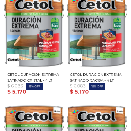
CETOL DURACION EXTREMA
CETOL DURACION EXTREMA
SATINADO CRISTAL - 4 LT
SATINADO CAOBA - 4 LT
$
6.083
$
6.083
15
15
$
5.170
$
5.170