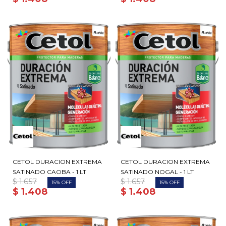
CETOL DURACION EXTREMA
CETOL DURACION EXTREMA
SATINADO CAOBA - 1 LT
SATINADO NOGAL - 1 LT
$
1.657
$
1.657
15
15
$
1.408
$
1.408