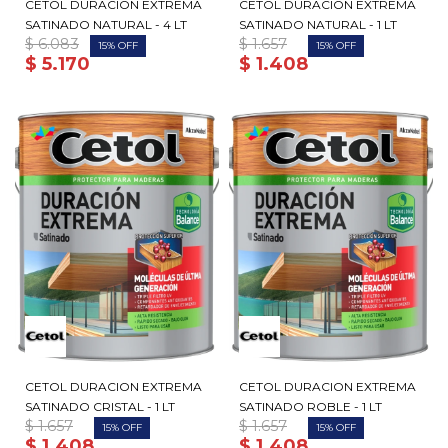
CETOL DURACION EXTREMA
CETOL DURACION EXTREMA
SATINADO NATURAL - 4 LT
SATINADO NATURAL - 1 LT
$
6.083
$
1.657
15
15
$
5.170
$
1.408
CETOL DURACION EXTREMA
CETOL DURACION EXTREMA
SATINADO CRISTAL - 1 LT
SATINADO ROBLE - 1 LT
$
1.657
$
1.657
15
15
$
1.408
$
1.408