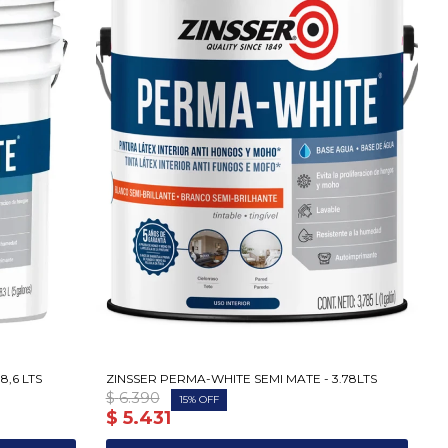
8,6 LTS
ZINSSER PERMA-WHITE SEMI MATE - 3.78LTS
$
6.390
15
$
5.431