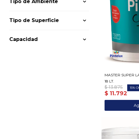
Tipo de Ambiente
Tipo de Superficie
Capacidad
MASTER SUPER L
18 LT.
$
13.875
15
$
11.792