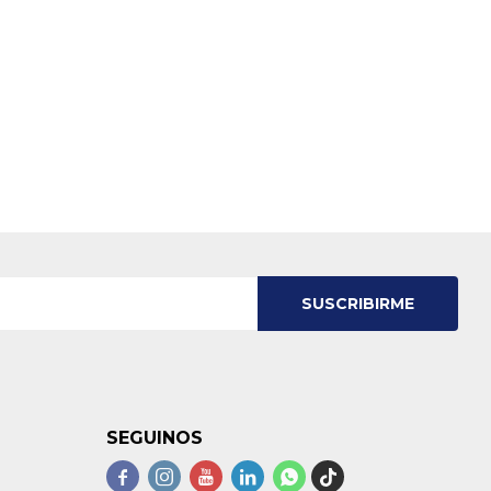
SUSCRIBIRME
SEGUINOS




