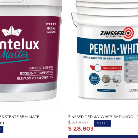
ESISTENTE SEMIMATE
ZINSSER PERMA-WHITE SATINADO - 1
$
33.890
6 LT
15
$
28.803