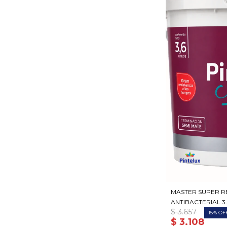
MASTER SUPER R
ANTIBACTERIAL 3.
$
3.657
15
$
3.108