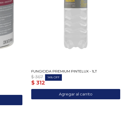
FUNGICIDA PREMIUM PINTELUX - 1LT
$
367
14
$
312