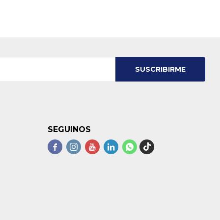
SUSCRIBIRME
SEGUINOS




