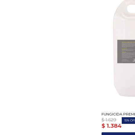
FUNGICIDA PREMI
$
1.629
15
$
1.384