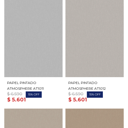
PAPEL PINTADO
PAPEL PINTADO
ATMOSPHERE AT1011
ATMOSPHERE AT1012
$
6.590
$
6.590
15
15
$
5.601
$
5.601