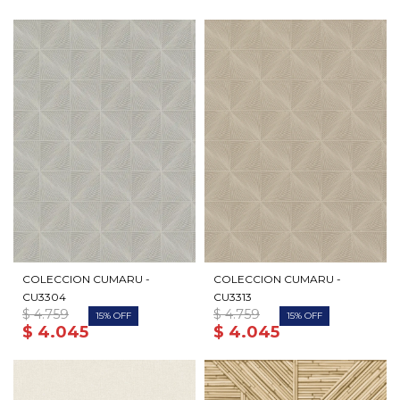
COLECCION CUMARU -
COLECCION CUMARU -
CU3304
CU3313
$
4.759
$
4.759
15
15
$
4.045
$
4.045