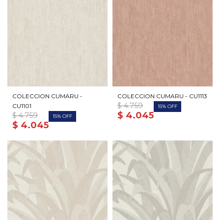
COLECCION CUMARU -
COLECCION CUMARU - CU1113
$
4.759
CU1101
15
$
4.045
$
4.759
15
$
4.045