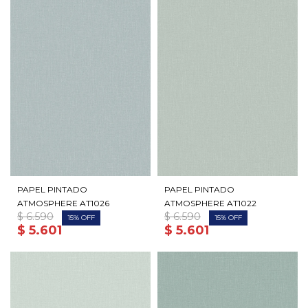
PAPEL PINTADO
PAPEL PINTADO
ATMOSPHERE AT1026
ATMOSPHERE AT1022
$
6.590
$
6.590
15
15
$
5.601
$
5.601