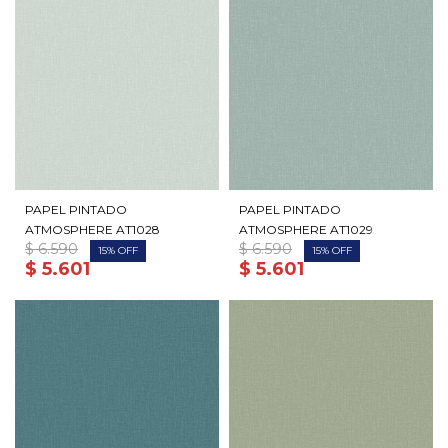
PAPEL PINTADO
PAPEL PINTADO
ATMOSPHERE AT1028
ATMOSPHERE AT1029
$
6.590
$
6.590
15
15
$
5.601
$
5.601