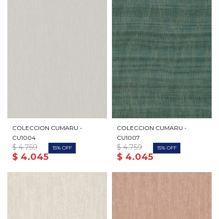
COLECCION CUMARU -
COLECCION CUMARU -
CU1004
CU1007
$
4.759
$
4.759
15
15
$
4.045
$
4.045