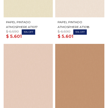
PAPEL PINTADO
PAPEL PINTADO
ATMOSPHERE AT1017
ATMOSPHERE AT1018
$
6.590
$
6.590
15
15
$
5.601
$
5.601