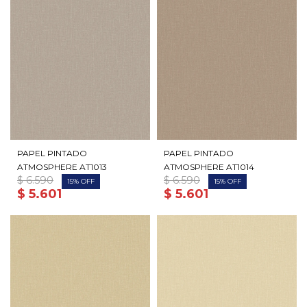
PAPEL PINTADO
PAPEL PINTADO
ATMOSPHERE AT1013
ATMOSPHERE AT1014
$
6.590
$
6.590
15
15
$
5.601
$
5.601