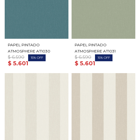
PAPEL PINTADO
PAPEL PINTADO
ATMOSPHERE AT1030
ATMOSPHERE AT1031
$
6.590
$
6.590
15
15
$
5.601
$
5.601