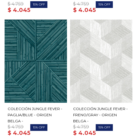
$
4.759
$
4.759
15
15
$
4.045
$
4.045
COLECCIÓN JUNGLE FEVER -
COLECCIÓN JUNGLE FEVER -
PAGLIA/BLUE - ORIGEN
FRENO/GRAY - ORIGEN
BELGA -
BELGA -
$
4.759
$
4.759
15
15
$
4.045
$
4.045