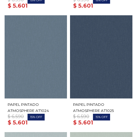
15
15
$
5.601
$
5.601
PAPEL PINTADO
PAPEL PINTADO
ATMOSPHERE AT1024
ATMOSPHERE AT1025
$
6.590
$
6.590
15
15
$
5.601
$
5.601