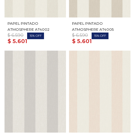
PAPEL PINTADO
PAPEL PINTADO
ATMOSPHERE AT4002
ATMOSPHERE AT4005
$
6.590
$
6.590
15
15
$
5.601
$
5.601