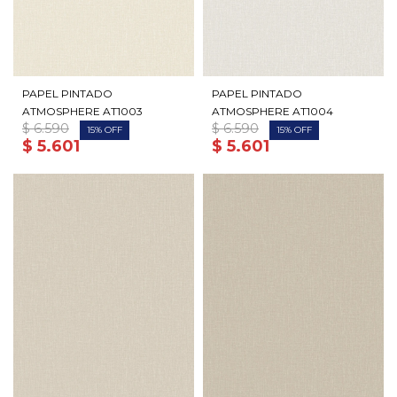
PAPEL PINTADO
PAPEL PINTADO
ATMOSPHERE AT1003
ATMOSPHERE AT1004
$
6.590
$
6.590
15
15
$
5.601
$
5.601