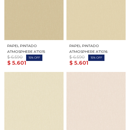
PAPEL PINTADO
PAPEL PINTADO
ATMOSPHERE AT1015
ATMOSPHERE AT1016
$
6.590
$
6.590
15
15
$
5.601
$
5.601