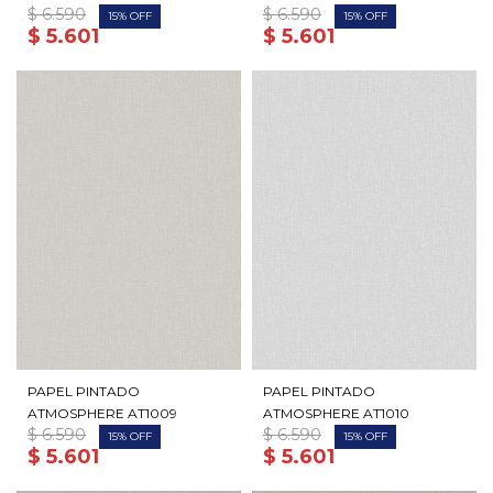
$
6.590
$
6.590
15
15
$
5.601
$
5.601
PAPEL PINTADO
PAPEL PINTADO
ATMOSPHERE AT1009
ATMOSPHERE AT1010
$
6.590
$
6.590
15
15
$
5.601
$
5.601