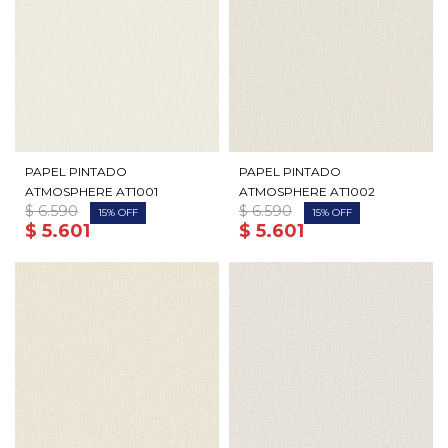
PAPEL PINTADO
PAPEL PINTADO
ATMOSPHERE AT1001
ATMOSPHERE AT1002
$
6.590
$
6.590
15
15
$
5.601
$
5.601