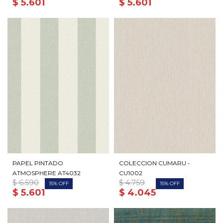
$
5.601
$
5.601
PAPEL PINTADO
COLECCION CUMARU -
ATMOSPHERE AT4032
CU1002
$
6.590
$
4.759
15
15
$
5.601
$
4.045