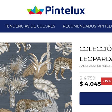
TENDENCIAS DE COLORES
RECOMENDADOS PINTEL
COLECCIÓ
LEOPARD/
JF2102
GR
$
4.759
15
$
4.045