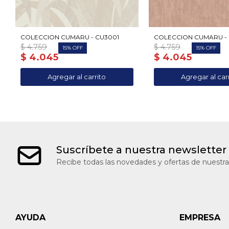
COLECCION CUMARU - CU3001
COLECCION CUMARU - C
$
4.759
$
4.759
15
15
$
4.045
$
4.045
Suscríbete a nuestra newsletter
Recibe todas las novedades y ofertas de nuestra
AYUDA
EMPRESA