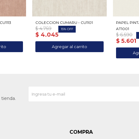
U1113
COLECCION CUMARU - CU1101
PAPEL PIN
$
4.759
AT1001
15
$
4.045
$
6.590
$
5.601
 tienda.
COMPRA