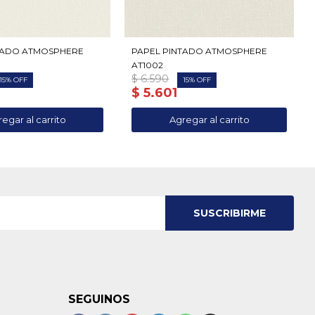
TADO ATMOSPHERE
PAPEL PINTADO ATMOSPHERE
AT1002
$
6.590
15
15
$
5.601
SUSCRIBIRME
SEGUINOS