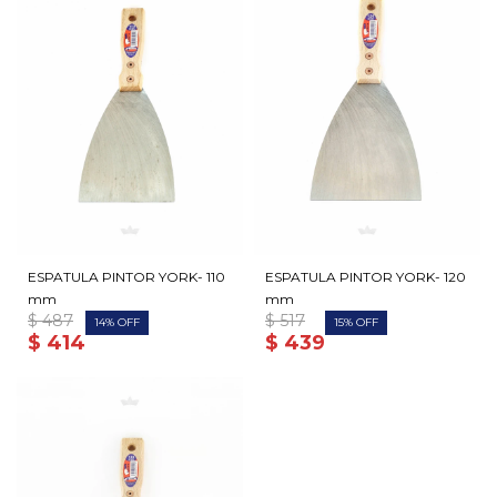
ESPATULA PINTOR YORK- 110
ESPATULA PINTOR YORK- 120
mm
mm
$
487
$
517
14
15
$
414
$
439