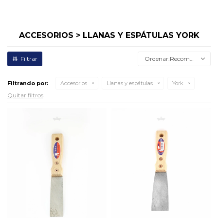
ACCESORIOS > LLANAS Y ESPÁTULAS YORK
Recomendados
Filtrando por:
Accesorios
Llanas y espátulas
York
Quitar filtros