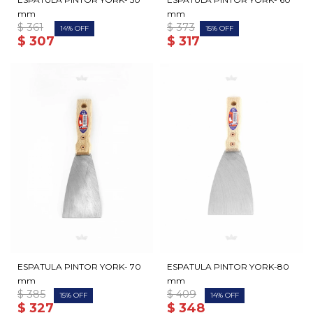
mm
mm
$
361
$
373
14
15
$
307
$
317
ESPATULA PINTOR YORK- 70
ESPATULA PINTOR YORK-80
mm
mm
$
385
$
409
15
14
$
327
$
348