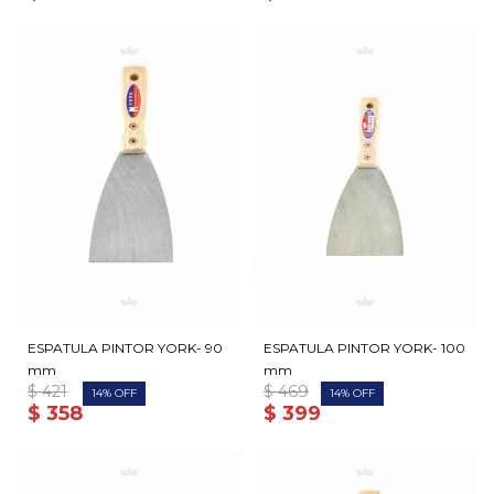
ESPATULA PINTOR YORK- 90
ESPATULA PINTOR YORK- 100
mm
mm
$
421
$
469
14
14
$
358
$
399