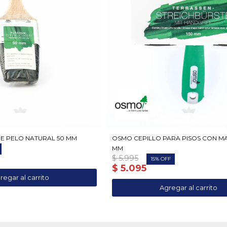
E PELO NATURAL 50 MM
OSMO CEPILLO PARA PISOS CON M
MM
$
5.995
15
$
5.095