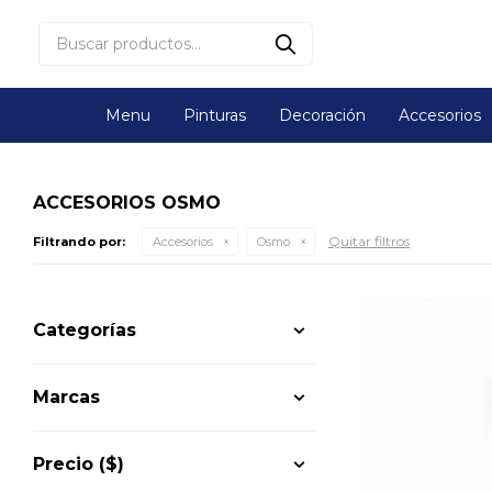
Menu
Pinturas
Decoración
Accesorios
ACCESORIOS OSMO
Quitar filtros
Filtrando por:
Accesorios
Osmo
Categorías
Marcas
Precio
($)