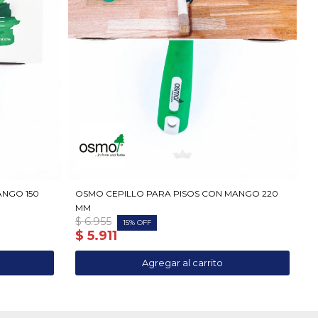
ANGO 150
OSMO CEPILLO PARA PISOS CON MANGO 220
MM
$
6.955
15
$
5.911