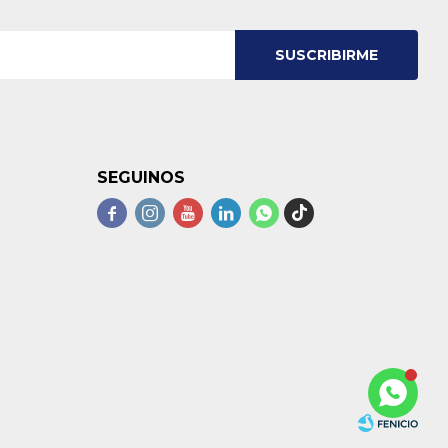
SUSCRIBIRME
SEGUINOS




