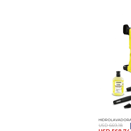
HIDROLAVADORA
USD
669,18