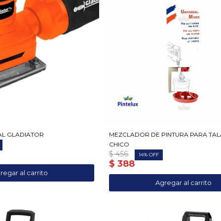
AL GLADIATOR
MEZCLADOR DE PINTURA PARA TA
CHICO
$
456
14
$
388