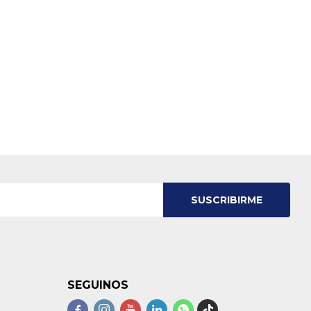
SUSCRIBIRME
SEGUINOS




