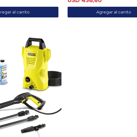
USD
438,60