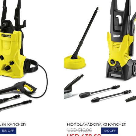
 K4 KARCHER
HIDROLAVADORA K3 KARCHER
USD
516,06
15
15