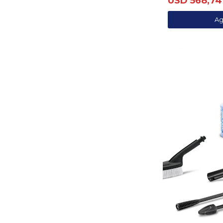
USD
568,74