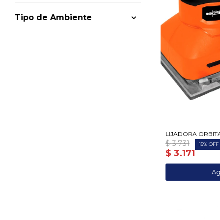
Tipo de Ambiente
LIJADORA ORBIT
$
3.731
15
$
3.171