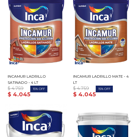
INCAMUR LADRILLO
INCAMUR LADRILLO MATE - 4
SATINADO - 4 LT
LT
$
4.759
$
4.759
15
15
$
4.045
$
4.045