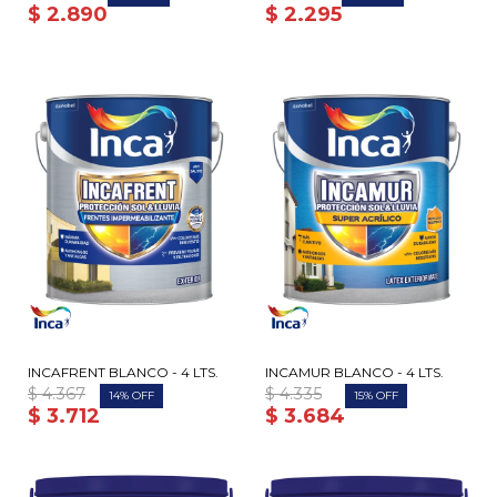
$
2.890
$
2.295
INCAFRENT BLANCO - 4 LTS.
INCAMUR BLANCO - 4 LTS.
$
4.367
$
4.335
14
15
$
3.712
$
3.684