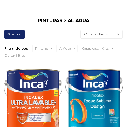
PINTURAS > AL AGUA
Recomendados
Filtrando por:
Pinturas
Al Agua
Capacidad:
4.0 lts.
Quitar filtros