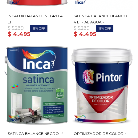
INCALUX BALANCE NEGRO 4
SATINCA BALANCE BLANCO-
LT
4 LT - AL AGUA -
$
5.289
$
5.289
15
15
$
4.495
$
4.495
SATINCA BALANCE NEGRO- 4
OPTIMIZADOR DE COLOR 4