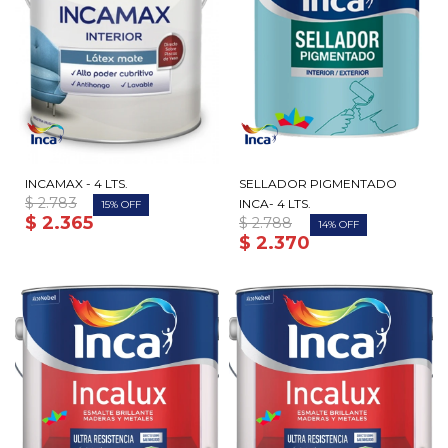
INCAMAX - 4 LTS.
SELLADOR PIGMENTADO
$
2.783
INCA- 4 LTS.
15
$
2.365
$
2.788
14
$
2.370