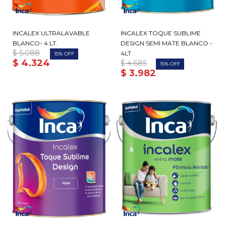
INCALEX ULTRALAVABLE
INCALEX TOQUE SUBLIME
BLANCO- 4 LT.
DESIGN SEMI MATE BLANCO -
$
5.088
4LT
15
$
4.324
$
4.685
15
$
3.982