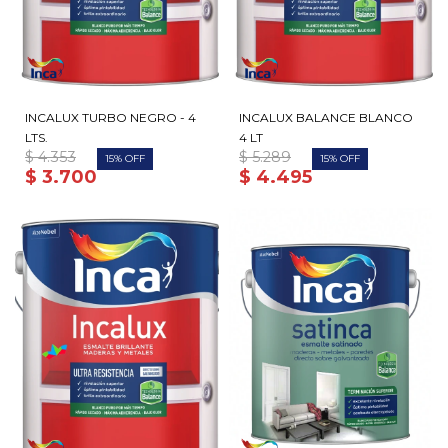
INCALUX TURBO NEGRO - 4
INCALUX BALANCE BLANCO
LTS.
4 LT
$
4.353
$
5.289
15
15
$
3.700
$
4.495