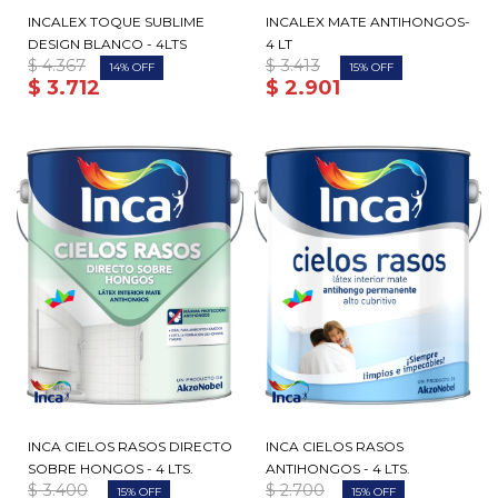
INCALEX TOQUE SUBLIME
INCALEX MATE ANTIHONGOS-
DESIGN BLANCO - 4LTS
4 LT
$
4.367
$
3.413
14
15
$
3.712
$
2.901
INCA CIELOS RASOS DIRECTO
INCA CIELOS RASOS
SOBRE HONGOS - 4 LTS.
ANTIHONGOS - 4 LTS.
$
3.400
$
2.700
15
15