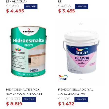
LT - AL AGUA -
LT.
$
5.289
$
4.065
15
15
$
4.495
$
3.455
HIDROESMALTE EPOXI
FIJADOR SELLADOR AL
SATINADO BLANCO 4 LT
AGUA -INCA 4 LTS.
$
10.377
$
1.685
15
15
$
8.819
$
1.432