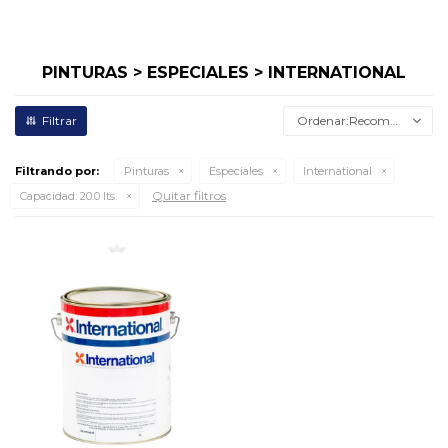
PINTURAS > ESPECIALES > INTERNATIONAL
Recomendados
Filtrando por:
Pinturas
Especiales
International
Quitar filtros
Capacidad:
20.0 lts.