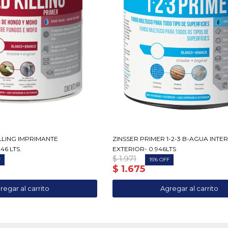
LLING IMPRIMANTE
ZINSSER PRIMER 1-2-3 B-AGUA INTE
46 LTS.
EXTERIOR- 0.946LTS
$
1.971
15
$
1.675