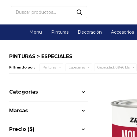
Menu
Pinturas
Decoración
Accesorios
PINTURAS > ESPECIALES
Filtrando por:
Pinturas
Especiales
Capacidad:
0.946 Lts
Categorías
Marcas
Precio
($)