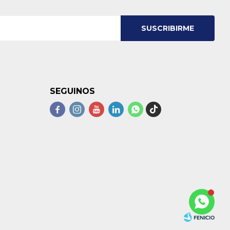
SUSCRIBIRME
SEGUINOS




