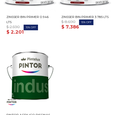
ZINSSER BIN PRIMER 0.946
ZINSSER BIN PRIMER 3.785 LTS
$
8.690
LTS
15
$
7.386
$
2.590
15
$
2.201
PINTOR ACRILICO PISCINAS