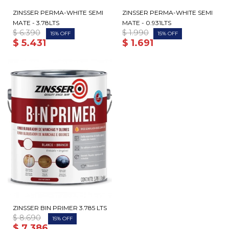
ZINSSER PERMA-WHITE SEMI
ZINSSER PERMA-WHITE SEMI
MATE - 3.78LTS
MATE - 0.931LTS
$
6.390
$
1.990
15
15
$
5.431
$
1.691
ZINSSER BIN PRIMER 3.785 LTS
$
8.690
15
$
7.386