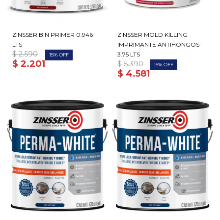
ZINSSER BIN PRIMER 0.946
ZINSSER MOLD KILLING
LTS
IMPRIMANTE ANTIHONGOS-
$
2.590
3.75 LTS
15
$
2.201
$
5.390
15
$
4.581