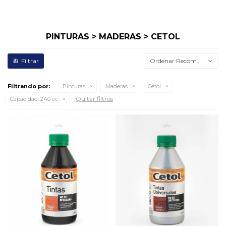
PINTURAS > MADERAS > CETOL
Recomendados
Filtrando por:
Pinturas
Maderas
Cetol
Quitar filtros
Capacidad:
240 cc