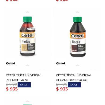
CETOL TINTA UNIVERSAL
CETOL TINTA UNIVERSAL
PETIRIBI 240 cc.
ALGARROBO 240 CC.
$
1.100
$
1.100
15
15
$
935
$
935