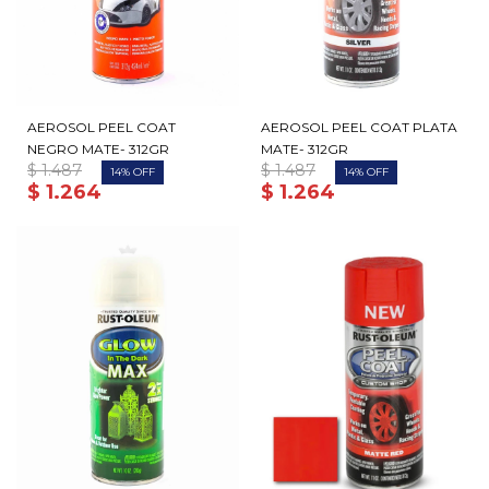
AEROSOL PEEL COAT
AEROSOL PEEL COAT PLATA
NEGRO MATE- 312GR
MATE- 312GR
$
1.487
$
1.487
14
14
$
1.264
$
1.264