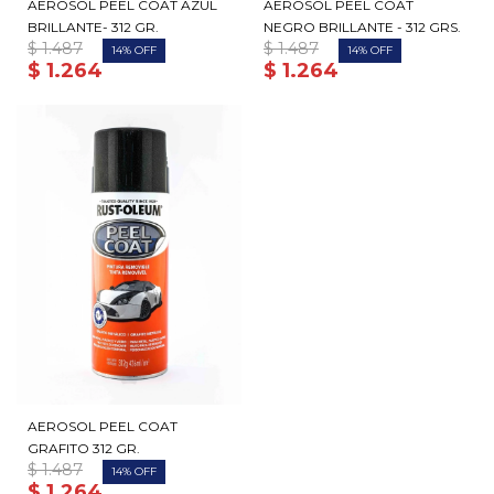
AEROSOL PEEL COAT AZUL
AEROSOL PEEL COAT
BRILLANTE- 312 GR.
NEGRO BRILLANTE - 312 GRS.
$
1.487
$
1.487
14
14
$
1.264
$
1.264
AEROSOL PEEL COAT
GRAFITO 312 GR.
$
1.487
14
$
1.264