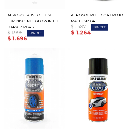
AEROSOL RUST OLEUM
AEROSOL PEEL COAT ROJO
LUMINISCENTE GLOW IN THE
MATE- 312 GR.
$
1.487
DARK- 312GRS
14
$
1.264
$
1.995
14
$
1.696