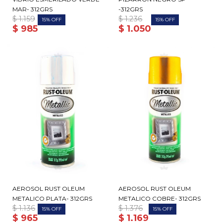
MAR- 312GRS
-312GRS
$
1.159
$
1.236
15
15
$
985
$
1.050
AEROSOL RUST OLEUM
AEROSOL RUST OLEUM
METALICO PLATA- 312GRS
METALICO COBRE- 312GRS
$
1.136
$
1.376
15
15
$
965
$
1.169