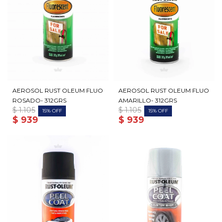
AEROSOL RUST OLEUM FLUO
AEROSOL RUST OLEUM FLUO
ROSADO- 312GRS
AMARILLO- 312GRS
$
1.105
$
1.105
15
15
$
939
$
939