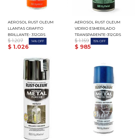
AEROSOL RUST OLEUM
AEROSOL RUST OLEUM
LLANTAS GRAFITO
VIDRIO ESMERILADO
BRILLANTE- 312GRS
TRANSPARENTE-312GRS
$
1.207
$
1.159
14
15
$
1.026
$
985