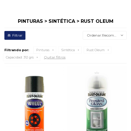
PINTURAS > SINTÉTICA > RUST OLEUM
Recomendados
Filtrando por:
Pinturas
Sintética
Rust Oleum
Quitar filtros
Capacidad:
312 grs