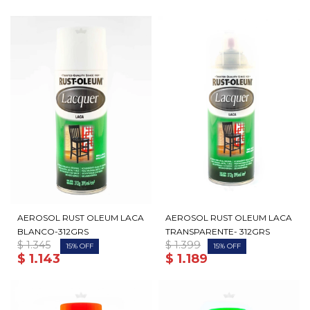
AEROSOL RUST OLEUM LACA
AEROSOL RUST OLEUM LACA
BLANCO-312GRS
TRANSPARENTE- 312GRS
$
1.345
$
1.399
15
15
$
1.143
$
1.189