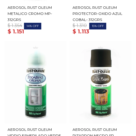
AEROSOL RUST OLEUM
AEROSOL RUST OLEUM
METALICO CROMO MP-
PROTECTOR-OXIDO AZUL
312GRS
COBAL- 312GRS
$
1.354
$
1.310
14
15
$
1.151
$
1.113
AEROSOL RUST OLEUM
AEROSOL RUST OLEUM
VIDRIO ESMERILADO VERDE
PIZARRON NEGRO SP