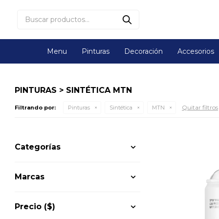
Menu
Pinturas
Decoración
Accesorios
PINTURAS > SINTÉTICA MTN
Quitar filtros
Filtrando por:
Pinturas
Sintética
MTN
Categorías
Marcas
Precio
($)