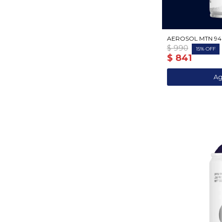
AEROSOL MTN 94
$
990
15
$
841