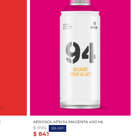
C
AEROSOL MTN 94 MAGENTA 400 ML
$
990
15
$
841