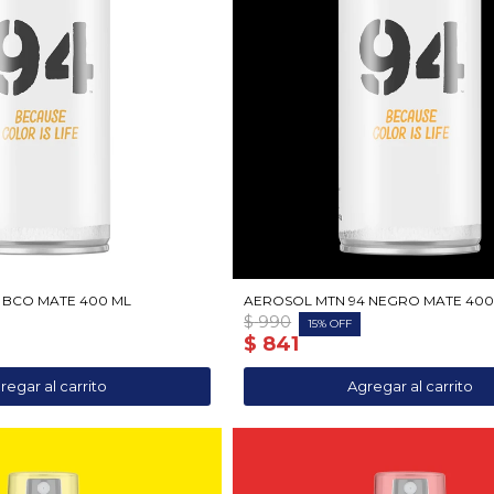
 BCO MATE 400 ML
AEROSOL MTN 94 NEGRO MATE 400
$
990
15
$
841