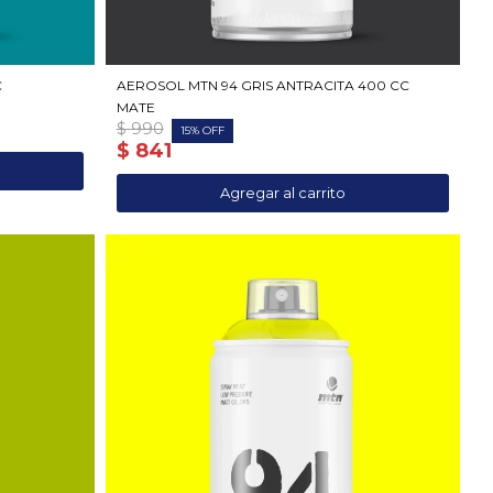
C
AEROSOL MTN 94 GRIS ANTRACITA 400 CC
MATE
$
990
15
$
841