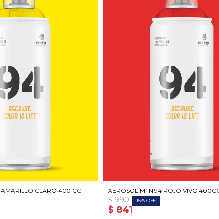
 AMARILLO CLARO 400 CC
AEROSOL MTN 94 ROJO VIVO 400C
$
990
15
$
841