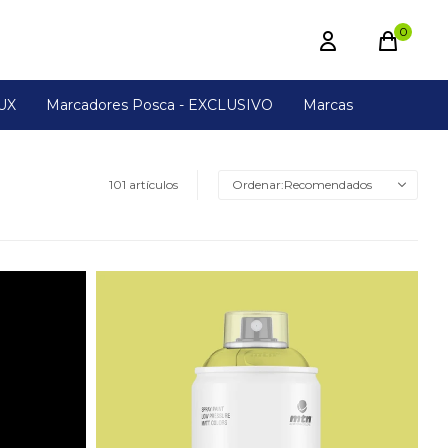
0
UX
Marcadores Posca - EXCLUSIVO
Marcas
101 artículos
Recomendados