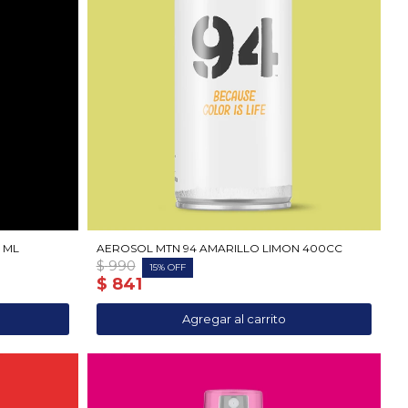
 ML
AEROSOL MTN 94 AMARILLO LIMON 400CC
$
990
15
$
841