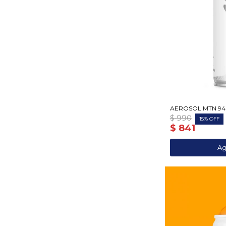
AEROSOL MTN 94
$
990
15
$
841