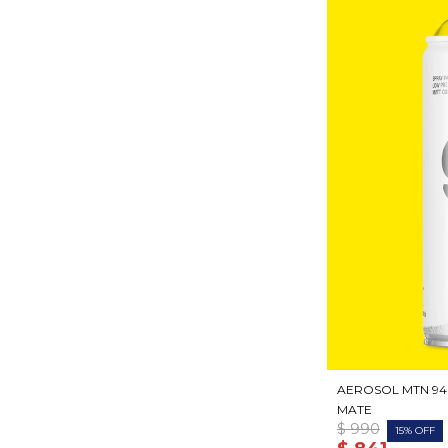
AEROSOL MTN 94
MATE
$
990
15