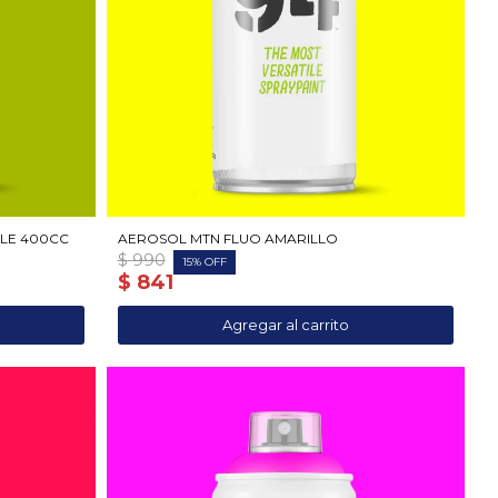
LE 400CC
AEROSOL MTN FLUO AMARILLO
$
990
15
$
841