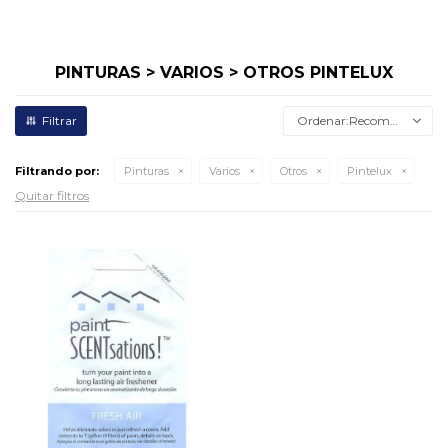
PINTURAS > VARIOS > OTROS PINTELUX
Recomendados
Filtrando por:
Pinturas
Varios
Otros
Pintelux
Quitar filtros