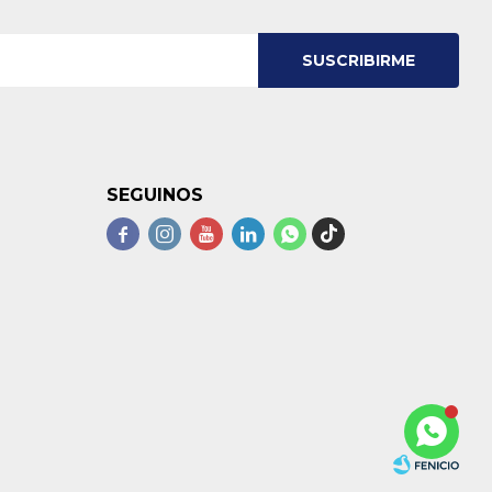
SUSCRIBIRME
SEGUINOS




