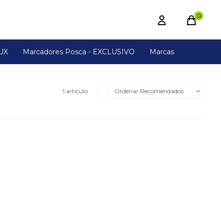
0
UX
Marcadores Posca - EXCLUSIVO
Marcas
1 artículo
Recomendados