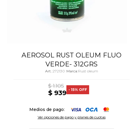
AEROSOL RUST OLEUM FLUO
VERDE- 312GRS
272130
Rust oleum
$
1.105
15
$
939
Medios de pago:
Ver opciones de pago y planes de cuotas