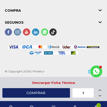
COMPRA
SEGUINOS





© Copyright 2026 / Pintelux
Descargar Ficha Técnica

COMPRAR

Fenicio
0