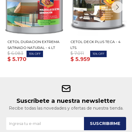
CETOL DURACION EXTREMA
CETOL DECK PLUS TECA - 4
SATINADO NATURAL - 4 LT
LTS.
$
6.083
$
7.011
15
15
$
5.170
$
5.959
Suscríbete a nuestra newsletter
Recibe todas las novedades y ofertas de nuestra tienda.
SUSCRIBIRME