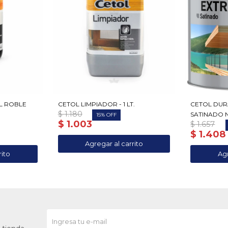
AL ROBLE
CETOL LIMPIADOR - 1 LT.
CETOL DUR
$
1.180
SATINADO N
15
$
1.003
$
1.657
$
1.408