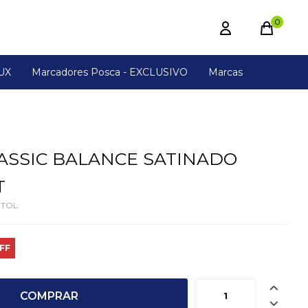
0
UX
Marcadores Posca - EXCLUSIVO
Marcas
ASSIC BALANCE SATINADO
T
ETOL

COMPRAR
