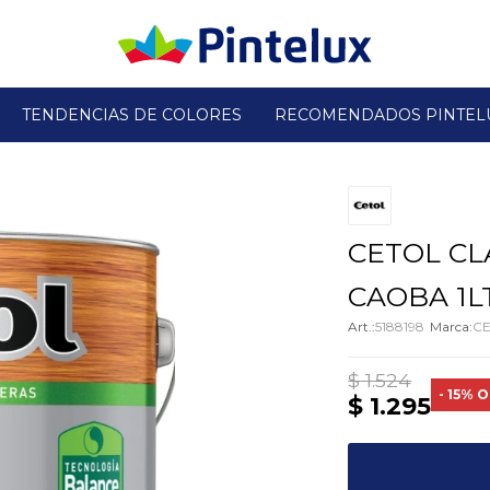
TENDENCIAS DE COLORES
RECOMENDADOS PINTEL
CETOL CL
CAOBA 1L
5188198
C
$
1.524
15
$
1.295