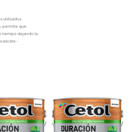
s utilizados
a, permite que
o tiempo dejando la
scascara -