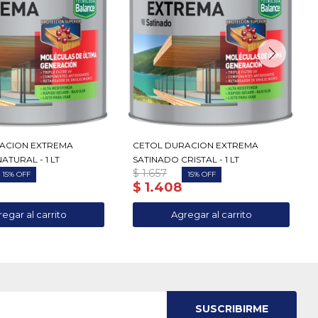
ACION EXTREMA
CETOL DURACION EXTREMA
ATURAL - 1 LT
SATINADO CRISTAL - 1 LT
$
1.657
15
15
$
1.408
SUSCRIBIRME