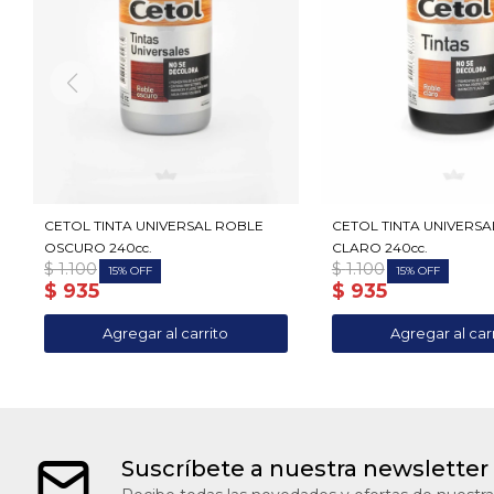
CETOL TINTA UNIVERSAL ROBLE
CETOL TINTA UNIVERS
OSCURO 240cc.
CLARO 240cc.
$
1.100
$
1.100
15
15
$
935
$
935
Suscríbete a nuestra newsletter