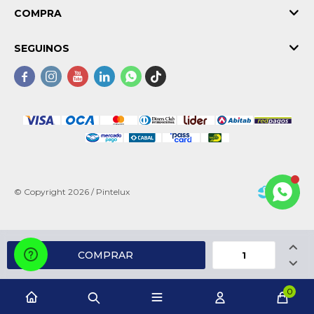
COMPRA
SEGUINOS





© Copyright 2026 / Pintelux

COMPRAR

Fenicio
0