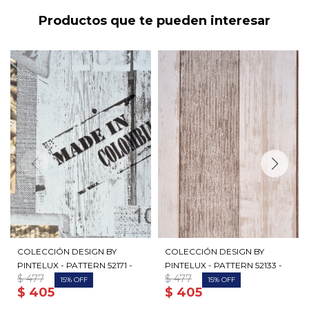
Productos que te pueden interesar
COLECCIÓN DESIGN BY
COLECCIÓN DESIGN BY
PINTELUX - PATTERN 52171 -
PINTELUX - PATTERN 52133 -
$
477
$
477
15
15
$
405
$
405