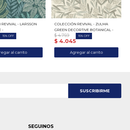
 REVIVAL - LARSSON
COLECCIÓN REVIVAL - ZULMA
 -
GREEN DECORTIVE BOTANICAL -
$
4.759
15
15
5
$
4.045
SUSCRIBIRME
SEGUINOS