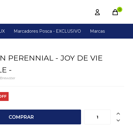
0
UX
Marcadores Posca - EXCLUSIVO
Marcas
N PERENNIAL - JOY DE VIE
E -
Brewster

COMPRAR
