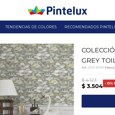
TENDENCIAS DE COLORES
RECOMENDADOS PINTEL
COLECCIÓ
GREY TOIL
2901-87511
$
4.123
15
$
3.504