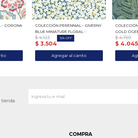
L - CORONA
COLECCIÓN PERENNIAL - GIVERNY
COLECCIÓN
BLUE MINIATURE FLORAL -
GOLD OGEE
$
4.123
$
4.759
15
$
3.504
$
4.04
 tienda.
COMPRA