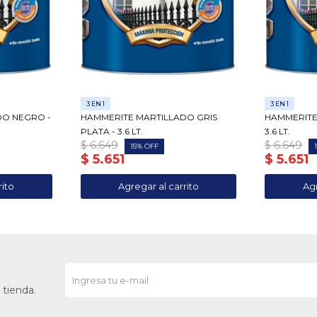
3 EN 1
3 EN 1
DO NEGRO -
HAMMERITE MARTILLADO GRIS
HAMMERITE
PLATA - 3.6 LT.
3.6 LT.
$
6.649
$
6.649
15
$
5.651
$
5.651
 tienda.