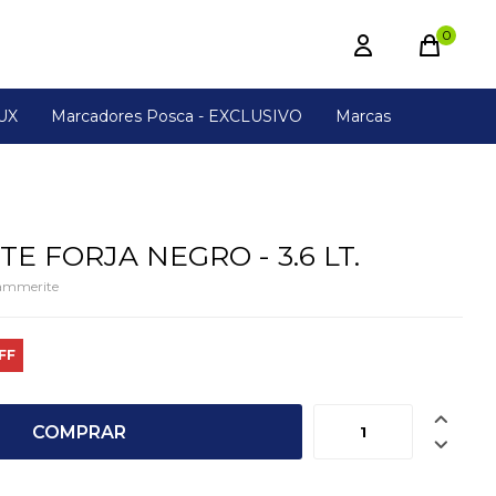
0
UX
Marcadores Posca - EXCLUSIVO
Marcas
E FORJA NEGRO - 3.6 LT.
ammerite

COMPRAR
