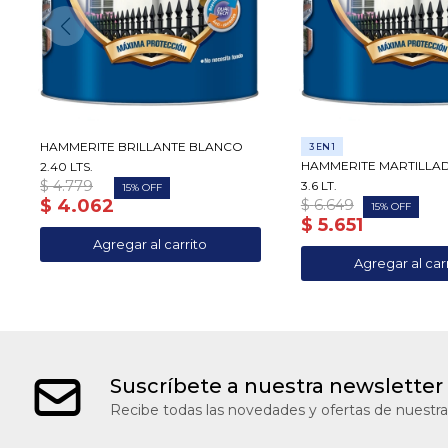
HAMMERITE BRILLANTE BLANCO
3 EN 1
HAMMERITE MARTILLA
2.40 LTS.
$
4.779
3.6 LT.
15
$
4.062
$
6.649
15
$
5.651
Suscríbete a nuestra newsletter
Recibe todas las novedades y ofertas de nuestra