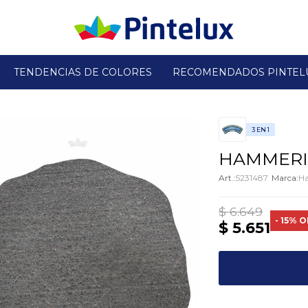
TENDENCIAS DE COLORES
RECOMENDADOS PINTEL
3 EN 1
HAMMERIT
5231487
H
$
6.649
15
$
5.651