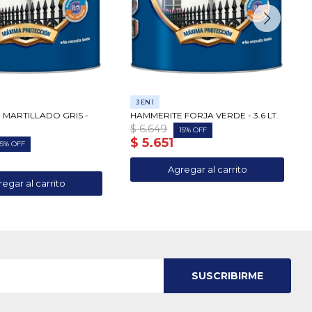
3 EN 1
 MARTILLADO GRIS -
HAMMERITE FORJA VERDE - 3.6 LT.
$
6.649
15
$
5.651
15
SUSCRIBIRME