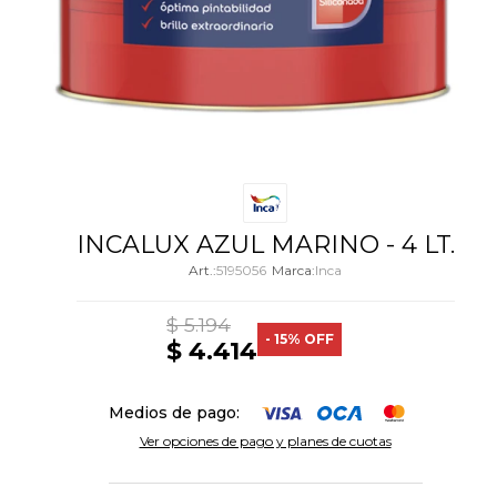
INCALUX AZUL MARINO - 4 LT.
5195056
Inca
$
5.194
15
$
4.414
Medios de pago:
Ver opciones de pago y planes de cuotas