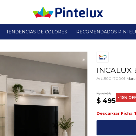
TENDENCIAS DE COLORES
RECOMENDADOS PINTEL
INCALUX 
500470001
$
583
15
$
495
Descargar Ficha 