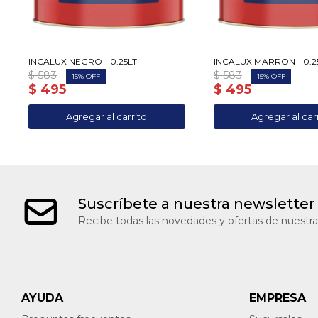
INCALUX NEGRO - 0.25LT
INCALUX MARRON - 0.2
$
583
$
583
15
15
$
495
$
495
Suscríbete a nuestra newsletter
Recibe todas las novedades y ofertas de nuestra
AYUDA
EMPRESA