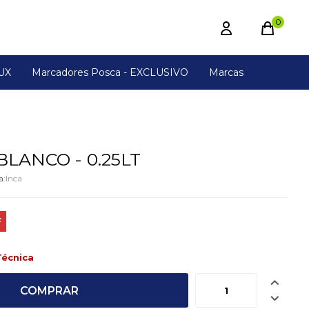
0
UX
Marcadores Posca - EXCLUSIVO
Marcas
BLANCO - 0.25LT
Inca
Técnica

COMPRAR
