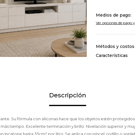
Medios de pago:
Ver opciones de pago y
Métodos y costos
Características
Descripción
llante. Su fórmula con siliconas hace que los objetos estén protegido
más tiempo. Excelente terminación y brillo. Nivelación superior y muy
 Incatone hasta 35cm³ por litro. Se aplica con pincel, rodillo o sopl