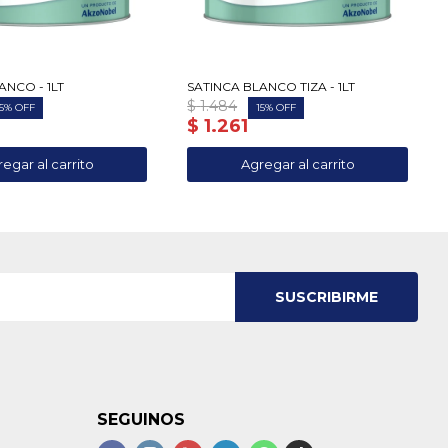
ANCO - 1LT
SATINCA BLANCO TIZA - 1LT
$
1.484
5
15
$
1.261
SUSCRIBIRME
SEGUINOS