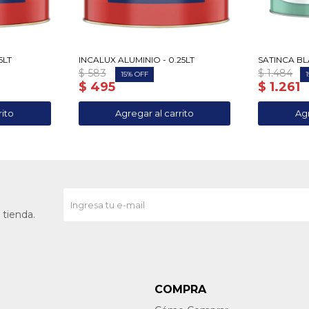
5LT
INCALUX ALUMINIO - 0.25LT
SATINCA BL
$
583
$
1.484
15
1
$
495
$
1.261
 tienda.
COMPRA