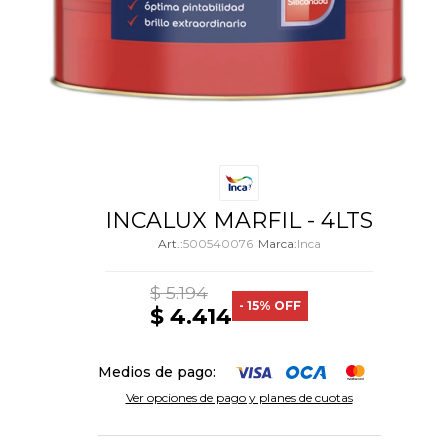
INCALUX MARFIL - 4LTS
500540076
Inca
$
5.194
15
$
4.414
Medios de pago:
Ver opciones de pago y planes de cuotas