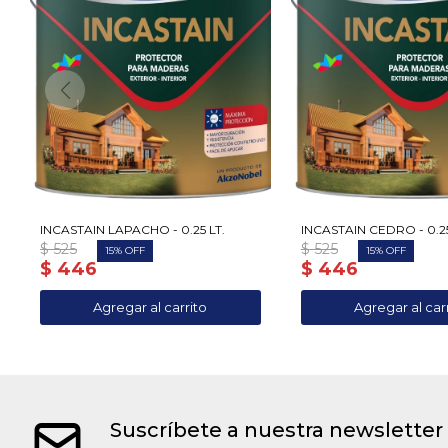
INCASTAIN LAPACHO - 0.25 LT.
INCASTAIN CEDRO - 0.25
$
525
$
525
15
15
$
446
$
446
Suscríbete a nuestra newsletter