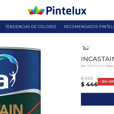
TENDENCIAS DE COLORES
RECOMENDADOS PINTEL
INCASTAIN
567470000
$
525
15
$
446