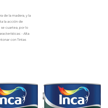
a de la madera, y la
ta la acción de
se cuartea, por lo
racterísticas: - Alta
ntonar con Tintas