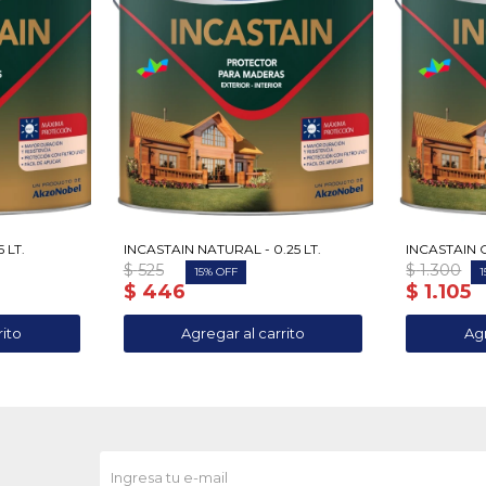
 LT.
INCASTAIN NATURAL - 0.25 LT.
INCASTAIN C
$
525
$
1.300
15
1
$
446
$
1.105