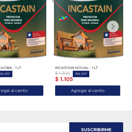
AOBA - 1 LT.
INCASTAIN NOGAL - 1 LT
$
1.300
5
15
$
1.105
SUSCRIBIRME