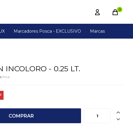
0
UX
Marcadores Posca - EXCLUSIVO
Marcas
 INCOLORO - 0.25 LT.
Inca

COMPRAR
