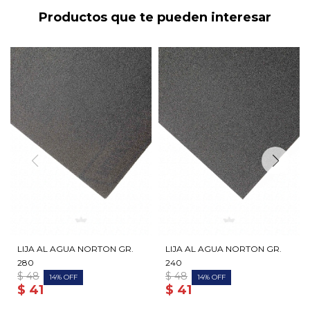
Productos que te pueden interesar
LIJA AL AGUA NORTON GR.
LIJA AL AGUA NORTON GR.
280
240
$
48
$
48
14
14
$
41
$
41