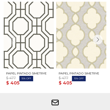
PAPEL PINTADO SIMETRYE
PAPEL PINTADO SIMETRYE
$
477
$
477
15
15
$
405
$
405