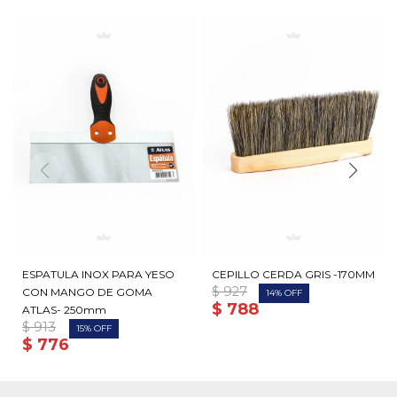
ESPATULA INOX PARA YESO
CEPILLO CERDA GRIS -170MM
$
927
CON MANGO DE GOMA
14
$
788
ATLAS- 250mm
$
913
15
$
776