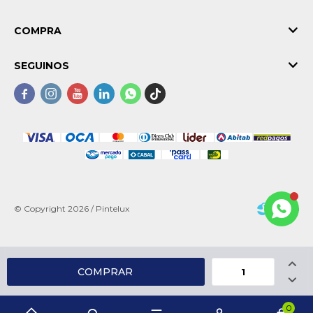
COMPRA
SEGUINOS





© Copyright 2026 / Pintelux

COMPRAR

Fenicio
0