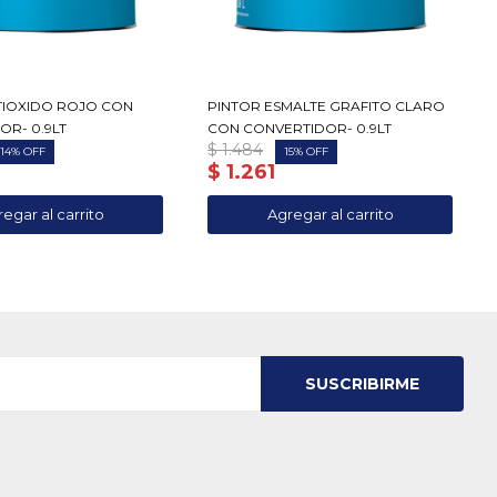
TIOXIDO ROJO CON
PINTOR ESMALTE GRAFITO CLARO
OR- 0.9LT
CON CONVERTIDOR- 0.9LT
$
1.484
14
15
$
1.261
SUSCRIBIRME