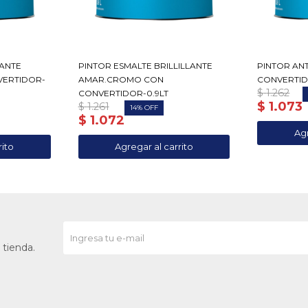
LANTE
PINTOR ESMALTE BRILLILLANTE
PINTOR AN
VERTIDOR-
AMAR.CROMO CON
CONVERTID
$
1.262
CONVERTIDOR-0.9LT
$
1.073
$
1.261
14
$
1.072
 tienda.