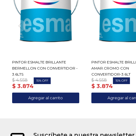
PINTOR ESMALTE BRILLANTE
PINTOR ESMALTE BRILL
BERMELLON CON CONVERTIDOR -
AMAR.CROMO CON
3.6LTS
CONVERTIDOR-3.6LT
$
4.558
$
4.558
15
15
$
3.874
$
3.874
Suscríbete a nuestra newsletter