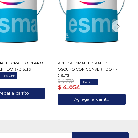
MALTE GRAFITO CLARO
PINTOR ESMALTE GRAFITO
TIDOR - 3.6LTS
OSCURO CON CONVERTIDOR -
3.6LTS
15
4
$
4.770
15
$
4.054