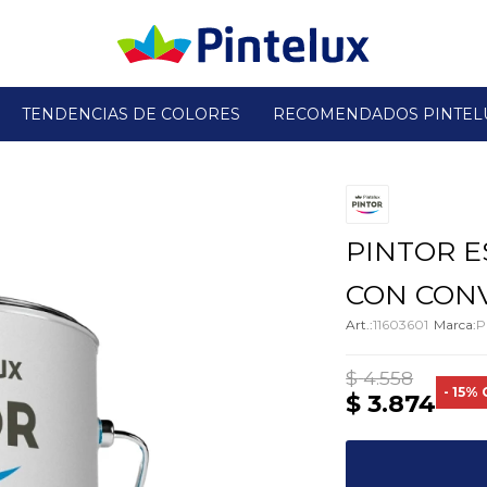
TENDENCIAS DE COLORES
RECOMENDADOS PINTEL
PINTOR E
CON CONV
11603601
P
$
4.558
15
$
3.874