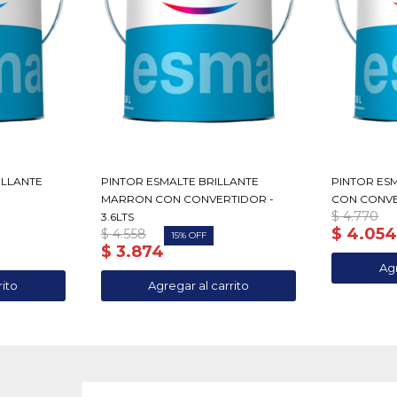
ILLANTE
PINTOR ESMALTE BRILLANTE
PINTOR ES
MARRON CON CONVERTIDOR -
CON CONVER
$
4.770
3.6LTS
$
4.05
$
4.558
15
$
3.874