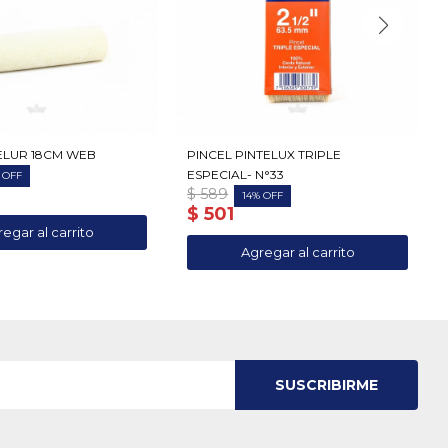
ELUR 18CM WEB
PINCEL PINTELUX TRIPLE
ESPECIAL- N°33
$
589
14
$
501
SUSCRIBIRME