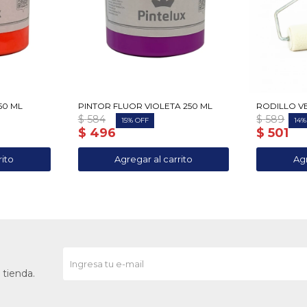
50 ML
PINTOR FLUOR VIOLETA 250 ML
RODILLO V
$
584
$
589
15
14
$
496
$
501
 tienda.