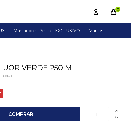
0
UX
Marcadores Posca - EXCLUSIVO
Marcas
LUOR VERDE 250 ML
intelux

COMPRAR
