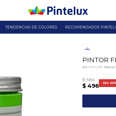
TENDENCIAS DE COLORES
RECOMENDADOS PINTEL
PINTOR F
11090267
P
$
584
15
$
496