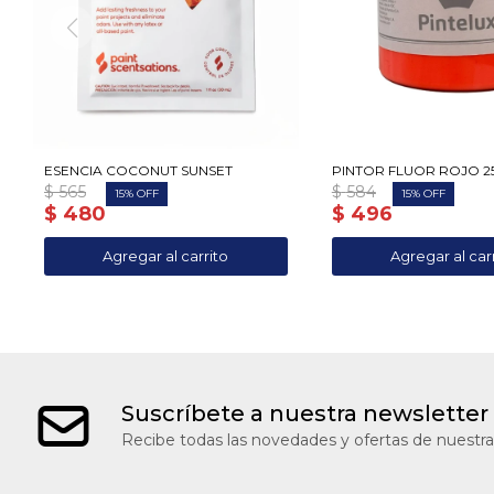
ESENCIA COCONUT SUNSET
PINTOR FLUOR ROJO 2
$
565
$
584
15
15
$
480
$
496
Suscríbete a nuestra newsletter
Recibe todas las novedades y ofertas de nuestra