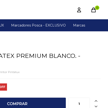
0
UX
Marcadores Posca - EXCLUSIVO
Marcas
ATEX PREMIUM BLANCO. -
intor Pintelux

COMPRAR
