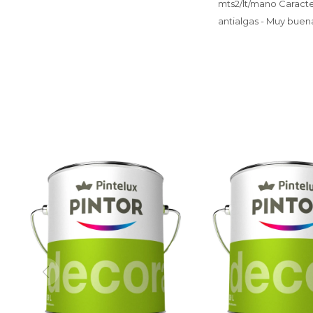
mts2/lt/mano Caracter
antialgas - Muy buen