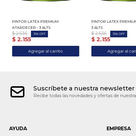
PINTOR LATEX PREMIUM
PINTOR LATEX PREMIUM
ATARDECER - 3.6LTS
3.6LTS
$
2.536
$
2.536
15
15
$
2.155
$
2.155
Suscríbete a nuestra newsletter
Recibe todas las novedades y ofertas de nuestra
AYUDA
EMPRESA