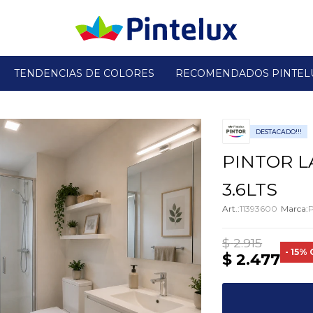
TENDENCIAS DE COLORES
RECOMENDADOS PINTEL
DESTACADO!!!
PINTOR L
3.6LTS
11393600
P
$
2.915
15
$
2.477