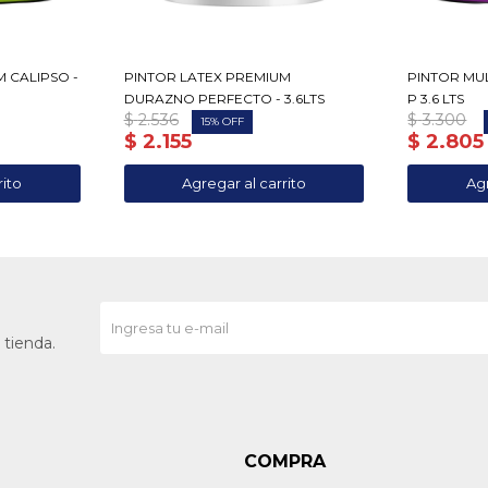
 CALIPSO -
PINTOR LATEX PREMIUM
PINTOR MU
DURAZNO PERFECTO - 3.6LTS
P 3.6 LTS
$
2.536
$
3.300
15
$
2.155
$
2.805
 tienda.
COMPRA