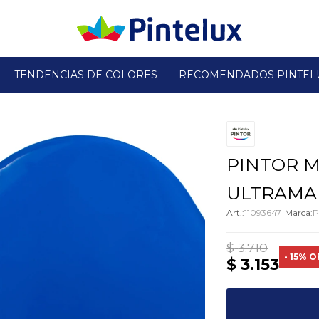
TENDENCIAS DE COLORES
RECOMENDADOS PINTEL
PINTOR M
ULTRAMAR
11093647
P
$
3.710
15
$
3.153