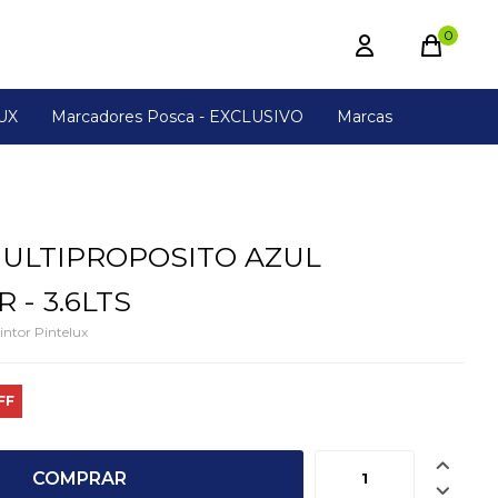
0
UX
Marcadores Posca - EXCLUSIVO
Marcas
ULTIPROPOSITO AZUL
 - 3.6LTS
intor Pintelux

COMPRAR
