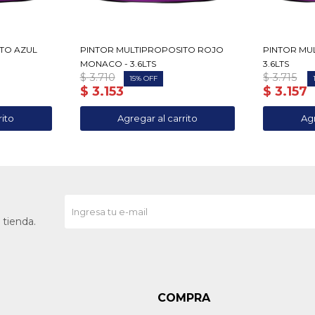
TO AZUL
PINTOR MULTIPROPOSITO ROJO
PINTOR MU
MONACO - 3.6LTS
3.6LTS
$
3.710
$
3.715
15
$
3.153
$
3.157
 tienda.
COMPRA