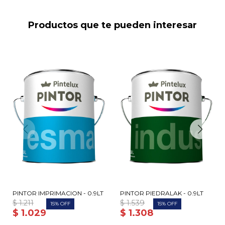
Productos que te pueden interesar
PINTOR IMPRIMACION - 0.9LT
PINTOR PIEDRALAK - 0.9LT
$
1.211
$
1.539
15
15
$
1.029
$
1.308