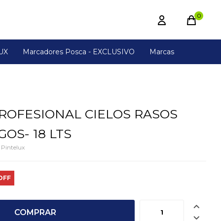
0
UX
Marcadores Posca - EXCLUSIVO
Marcas
ROFESIONAL CIELOS RASOS
OS- 18 LTS
 Pintelux

COMPRAR
