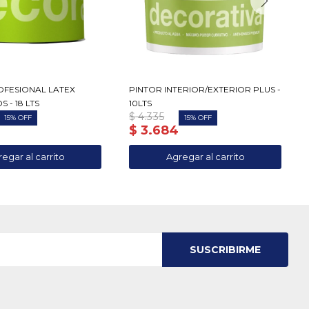
OFESIONAL LATEX
PINTOR INTERIOR/EXTERIOR PLUS -
 - 18 LTS
10LTS
$
4.335
15
15
$
3.684
SUSCRIBIRME