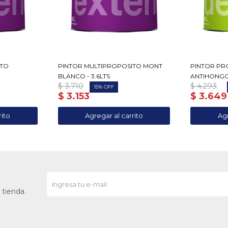
ITO
PINTOR MULTIPROPOSITO MONT
PINTOR PR
BLANCO - 3.6LTS
ANTIHONGOS
$
3.710
$
4.293
15
$
3.153
$
3.649
 tienda.