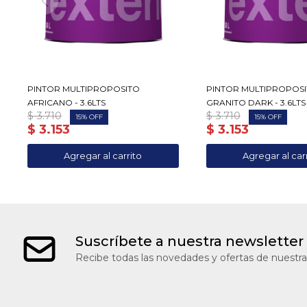
PINTOR MULTIPROPOSITO
PINTOR MULTIPROPOS
AFRICANO - 3.6LTS
GRANITO DARK - 3.6LTS
$
3.710
$
3.710
15
15
$
3.153
$
3.153
Suscríbete a nuestra newsletter
Recibe todas las novedades y ofertas de nuestra