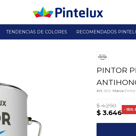
TENDENCIAS DE COLORES
RECOMENDADOS PINTEL
PINTOR P
ANTIHONG
602
Pintor
$
4.290
15
$
3.646