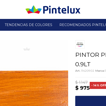
TENDENCIAS DE COLORES
RECOMENDADOS PINTEL
PINTOR 
0.9LT
11420902
$
1.147
14
$
975