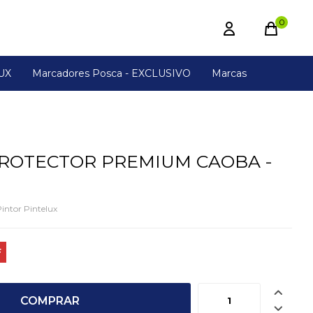
0
UX
Marcadores Posca - EXCLUSIVO
Marcas
PROTECTOR PREMIUM CAOBA -
Pintor Pintelux

COMPRAR
