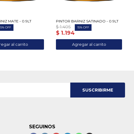
NIZ MATE - 0.9LT
PINTOR BARNIZ SATINADO - 0.9LT
$
1.405
15
15
$
1.194
SUSCRIBIRME
SEGUINOS