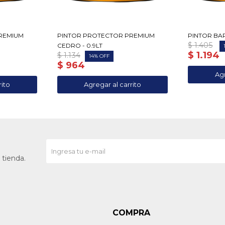
REMIUM
PINTOR PROTECTOR PREMIUM
PINTOR BAR
$
1.405
CEDRO - 0.9LT
$
1.194
$
1.134
14
$
964
 tienda.
COMPRA