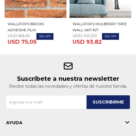
WALLPOPS BRICKS
WALLPOPS MULBERRY TREE
ADHESIVE FILM
WALL ART KIT
USD
88,31
USD
110,39
15
15
USD
75,05
USD
93,82
Suscríbete a nuestra newsletter
Recibe todas las novedades y ofertas de nuestra tienda.
SUSCRIBIRME
AYUDA