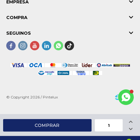
EMPRESA
COMPRA
SEGUINOS





© Copyright 2026 / Pintelux

COMPRAR

Fenicio