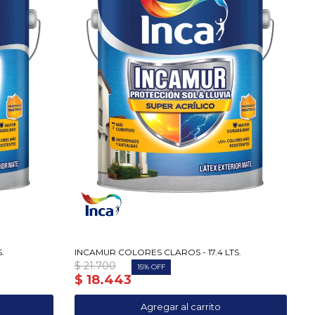
.
INCAMUR COLORES CLAROS - 17.4 LTS.
$
21.700
15
$
18.443