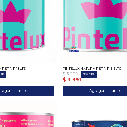
PERF. P 18LTS
PINTELUX NATURA PERF. P 3.6LTS
$
3.990
15
$
3.391