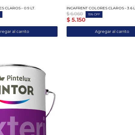
 CLAROS - 0.9 LT.
INCAFRENT COLORES CLAROS - 3.6 L
$
6.060
15
$
5.150