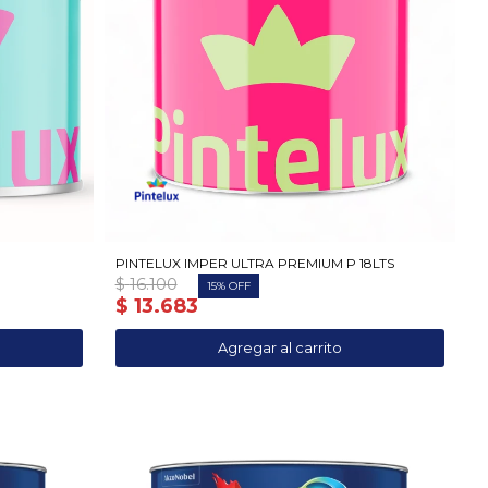
PINTELUX IMPER ULTRA PREMIUM P 18LTS
$
16.100
15
$
13.683