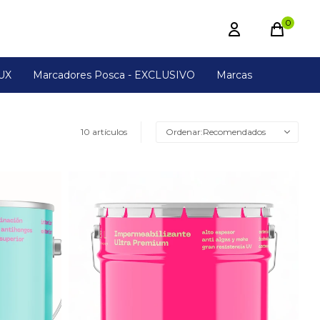
0
UX
Marcadores Posca - EXCLUSIVO
Marcas
10 artículos
Recomendados