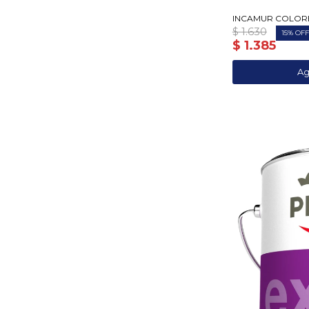
INCAMUR COLORES
$
1.630
15
$
1.385