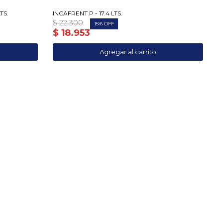
TS.
INCAFRENT P - 17.4 LTS.
$
22.300
15
$
18.953