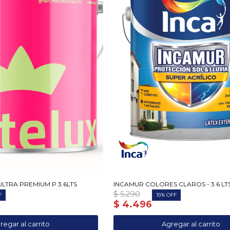
ULTRA PREMIUM P 3.6LTS
INCAMUR COLORES CLAROS - 3.6 LTS
$
5.290
15
$
4.496