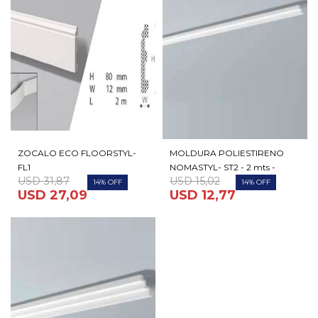
ZOCALO ECO FLOORSTYL-
MOLDURA POLIESTIRENO
FL1
NOMASTYL- ST2 - 2 mts -
USD
31,87
USD
15,02
14
14
USD
27,09
USD
12,77