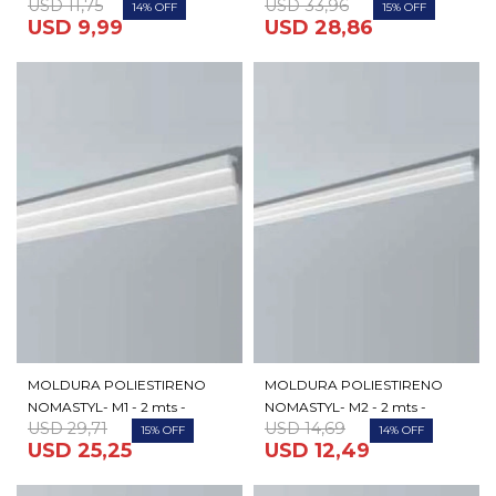
USD
11,75
USD
33,96
14
15
USD
9,99
USD
28,86
MOLDURA POLIESTIRENO
MOLDURA POLIESTIRENO
NOMASTYL- M1 - 2 mts -
NOMASTYL- M2 - 2 mts -
USD
29,71
USD
14,69
15
14
USD
25,25
USD
12,49