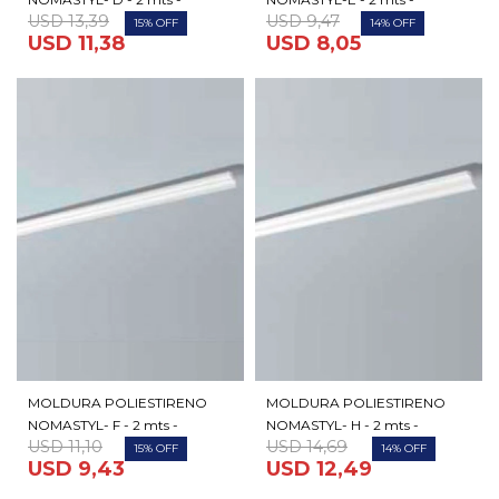
USD
13,39
USD
9,47
15
14
USD
11,38
USD
8,05
MOLDURA POLIESTIRENO
MOLDURA POLIESTIRENO
NOMASTYL- F - 2 mts -
NOMASTYL- H - 2 mts -
USD
11,10
USD
14,69
15
14
USD
9,43
USD
12,49