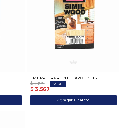
SIMIL MADERA ROBLE CLARO - 1.5 LTS.
$
4.197
15
$
3.567