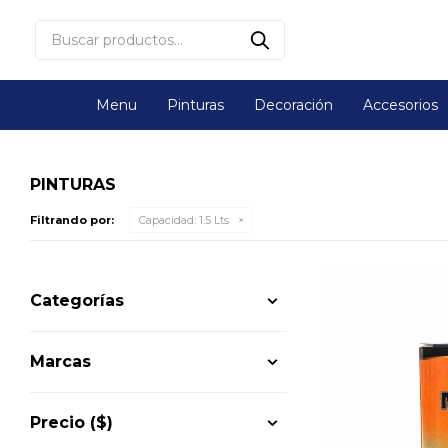
Menu
Pinturas
Decoración
Accesorios
PINTURAS
Filtrando por:
Capacidad:
1.5 Lts
Categorías
Marcas
Precio
($)