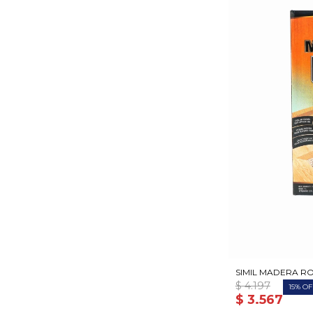
SIMIL MADERA ROB
$
4.197
15
$
3.567