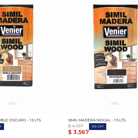
LE OSCURO - 1.5 LTS.
SIMIL MADERA NOGAL - 1.5 LTS.
$
4.197
15
$
3.567