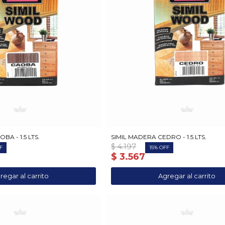
BA - 1.5 LTS.
SIMIL MADERA CEDRO - 1.5 LTS.
$
4.197
15
$
3.567