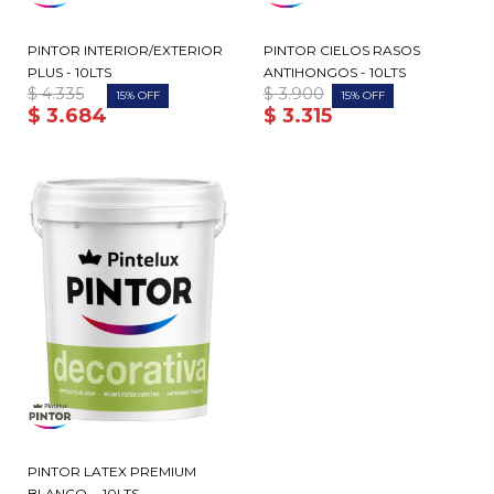
PINTOR INTERIOR/EXTERIOR
PINTOR CIELOS RASOS
PLUS - 10LTS
ANTIHONGOS - 10LTS
$
4.335
$
3.900
15
15
$
3.684
$
3.315
PINTOR LATEX PREMIUM
BLANCO. - 10LTS