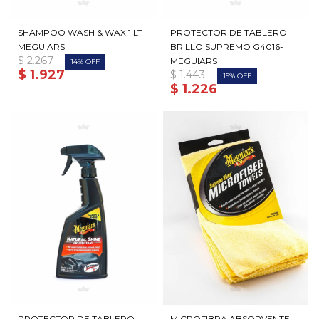
SHAMPOO WASH & WAX 1 LT-
PROTECTOR DE TABLERO
MEGUIARS
BRILLO SUPREMO G4016-
$
2.267
MEGUIARS
14
$
1.927
$
1.443
15
$
1.226
PROTECTOR DE TABLERO
MICROFIBRA ABSORVENTE