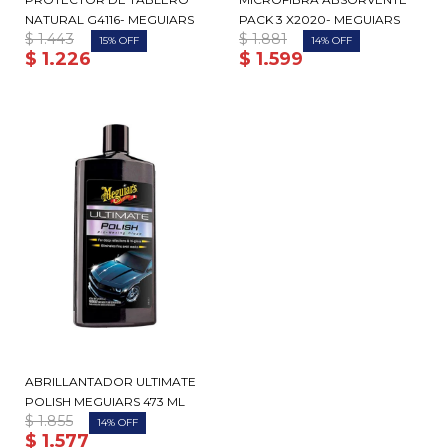
NATURAL G4116- MEGUIARS
PACK 3 X2020- MEGUIARS
$
1.443
$
1.881
15
14
$
1.226
$
1.599
ABRILLANTADOR ULTIMATE
POLISH MEGUIARS 473 ML
$
1.855
14
$
1.577